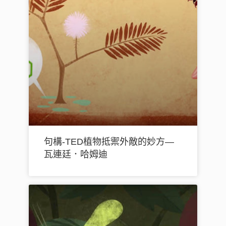
句構-TED植物抵禦外敵的妙方—
瓦連廷．哈姆迪