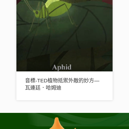
音標-TED植物抵禦外敵的妙方—
瓦連廷．哈姆迪