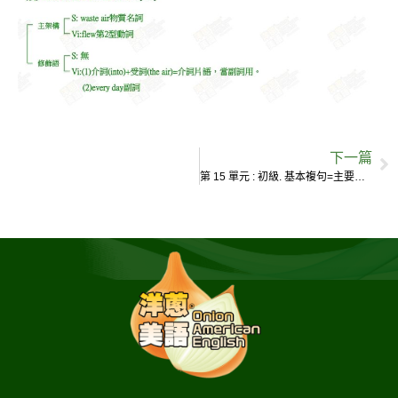
下一篇
第 15 單元 : 初級. 基本複句=主要子句+附屬子句 (形容詞子句)