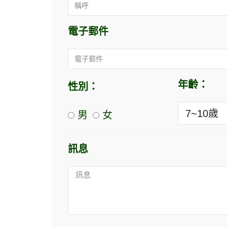
電子郵件
年齡：
性別：
男
女
訊息