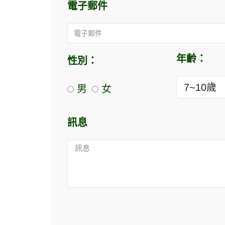
電子郵件
年齡：
性別：
男
女
訊息