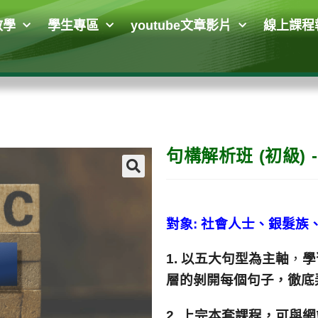
教學
學生專區
youtube文章影片
線上課程
句構解析班 (初級) 
🔍
對象: 社會人士、銀髮族
1.
以五大句型為主軸
，
學
層的剝開每個句子，
徹底
2. 上完本套課程，可與